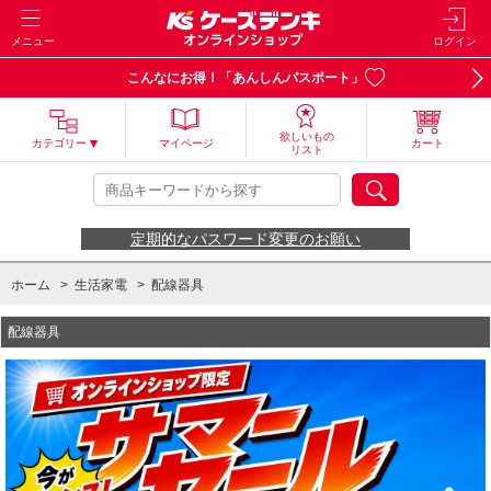
メニュー
ログイン
こんなにお得！「あんしんパスポート」
欲しいもの
カテゴリー
マイページ
カート
リスト
定期的なパスワード変更のお願い
ホーム
>
生活家電
>
配線器具
配線器具