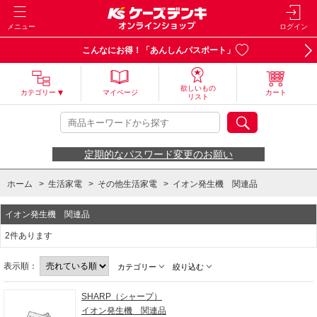
メニュー
ログイン
こんなにお得！「あんしんパスポート」
欲しいもの
カテゴリー
マイページ
カート
リスト
定期的なパスワード変更のお願い
ホーム
>
生活家電
>
その他生活家電
>
イオン発生機 関連品
イオン発生機 関連品
2件あります
表示順：
カテゴリー
絞り込む
SHARP（シャープ）
イオン発生機 関連品