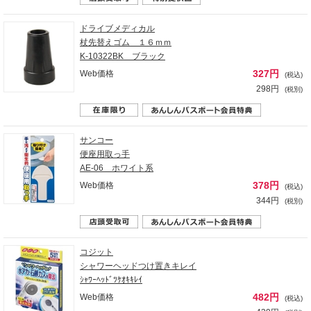
ドライブメディカル
杖先替えゴム １６ｍｍ
K-10322BK ブラック
327円
Web価格
(税込)
298円
(税別)
サンコー
便座用取っ手
AE-06 ホワイト系
378円
Web価格
(税込)
344円
(税別)
コジット
シャワーヘッドつけ置きキレイ
ｼｬﾜｰﾍｯﾄﾞﾂｹｵｷｷﾚｲ
482円
Web価格
(税込)