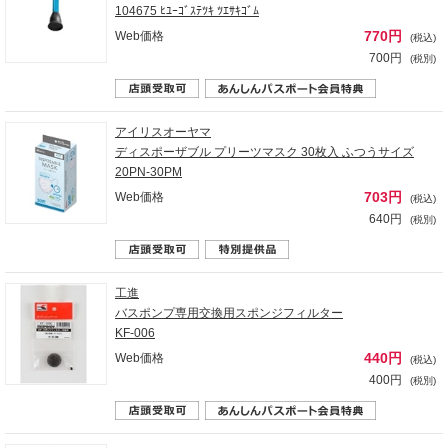
104675 ﾋﾕｰｺﾞｽﾃﾂｷ ﾂｴｻｷｺﾞﾑ
770円
Web価格
(税込)
700円
(税別)
アイリスオーヤマ
ディスポーザブル プリーツマスク 30枚入 ふつうサイズ
20PN-30PM
703円
Web価格
(税込)
640円
(税別)
工進
バスポンプ専用交換用スポンジフィルター
KF-006
440円
Web価格
(税込)
400円
(税別)