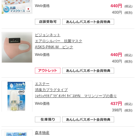
440円
Web価格
(税込)
400円
(税別)
ビジョンネット
エアロシルバー 抗菌マスク
ASKS-PINK-M ピンク
440円
Web価格
(税込)
400円
(税別)
エステー
消臭力プラグタイプ
ｼｮｳｼｭｳﾘｷﾌﾟﾗｸﾞﾎﾝﾀｲ ﾀﾊﾞｺﾖｳN マリンソープの香り
437円
Web価格
(税込)
398円
(税別)
森本物産