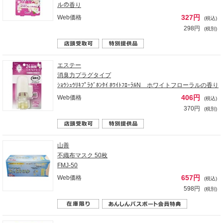
ルの香り
327円
Web価格
(税込)
298円
(税別)
エステー
消臭力プラグタイプ
ｼｮｳｼｭｳﾘｷﾌﾟﾗｸﾞﾎﾝﾀｲ ﾎﾜｲﾄﾌﾛｰﾗﾙN ホワイトフローラルの香り
406円
Web価格
(税込)
370円
(税別)
山善
不織布マスク 50枚
FMJ-50
657円
Web価格
(税込)
598円
(税別)