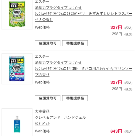
エステー
消臭力プラグタイプつけかえ
ｼｮｳｼｭｳﾘｷﾌﾟﾗｸﾞﾂｹｶｴ ｼﾄﾗｽﾊﾞｰﾍﾞﾅ みずみずしいシトラスバー
ベナの香り
327円
Web価格
(税込)
298円
(税別)
エステー
消臭力プラグタイプつけかえ
ｼｮｳｼｭｳﾘｷﾌﾟﾗｸﾞﾂｹｶｴ ﾀﾊﾞｺﾖｳ タバコ用さわやかなマリンソー
プの香り
327円
Web価格
(税込)
298円
(税別)
大幸薬品
クレベ＆アンド ハンドジェル
ﾊﾝﾄﾞｼﾞｪﾙ
643円
Web価格
(税込)