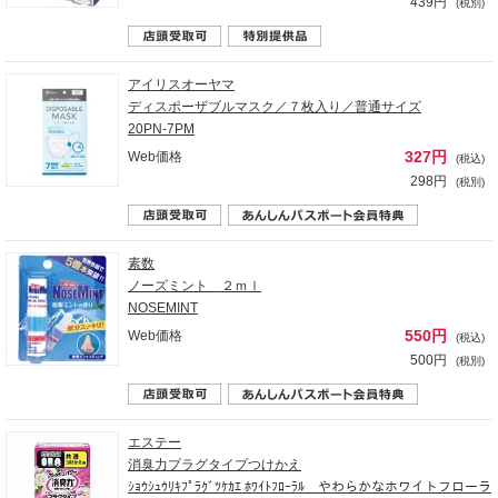
439円
(税別)
アイリスオーヤマ
ディスポーザブルマスク／７枚入り／普通サイズ
20PN-7PM
327円
Web価格
(税込)
298円
(税別)
素数
ノーズミント ２ｍｌ
NOSEMINT
550円
Web価格
(税込)
500円
(税別)
エステー
消臭力プラグタイプつけかえ
ｼｮｳｼｭｳﾘｷﾌﾟﾗｸﾞﾂｹｶｴ ﾎﾜｲﾄﾌﾛｰﾗﾙ やわらかなホワイトフローラ