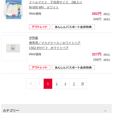
クールマスク 子供用サイズ 2枚入り
M-006 WH ホワイト
382円
Web価格
(税込)
348円
(税別)
伊勢藤
携帯用／マスクケース／ホワイトベア
I-562 ﾎﾜｲﾄﾍﾞｱ ホワイトベア
327円
Web価格
(税込)
298円
(税別)
1
2
3
カテゴリー