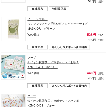
585円
(税別)
ノーザンブルー
ウレタンマスク／手洗い可／レギュラーサイズ
MASK-GR グリーン
528円
Web価格
(税込)
480円
(税別)
クーザ
銀イオン抗菌加工／Ｗポケット／北欧１
KZMC-0451 ホワイト
440円
Web価格
(税込)
400円
(税別)
クーザ
銀イオン抗菌加工／Ｗポケット／パン柄
KZMC-0453 ブルー