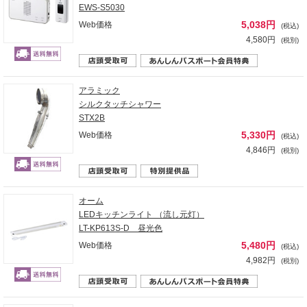
EWS-S5030
5,038円
Web価格
(税込)
4,580円
(税別)
アラミック
シルクタッチシャワー
STX2B
5,330円
Web価格
(税込)
4,846円
(税別)
オーム
LEDキッチンライト （流し元灯）
LT-KP613S-D 昼光色
5,480円
Web価格
(税込)
4,982円
(税別)