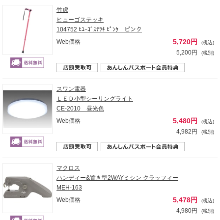
竹虎
ヒューゴステッキ
104752 ﾋﾕｰｺﾞｽﾃﾂｷ ﾋﾟﾝｸ ピンク
5,720円
Web価格
(税込)
5,200円
(税別)
スワン電器
ＬＥＤ小型シーリングライト
CE-2010 昼光色
5,480円
Web価格
(税込)
4,982円
(税別)
マクロス
ハンディー&置き型2WAYミシン クラッフィー
MEH-163
5,478円
Web価格
(税込)
4,980円
(税別)