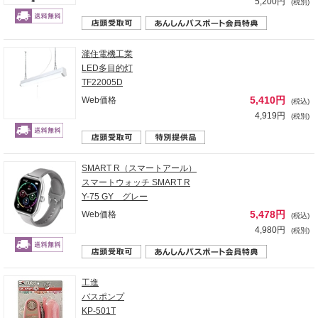
5,200円
(税別)
瀧住電機工業
LED多目的灯
TF22005D
5,410円
Web価格
(税込)
4,919円
(税別)
SMART R（スマートアール）
スマートウォッチ SMART R
Y-75 GY グレー
5,478円
Web価格
(税込)
4,980円
(税別)
工進
バスポンプ
KP-501T