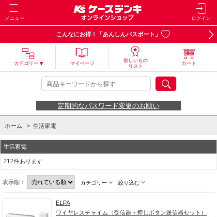
メニュー
ログイン
こんなにお得！「あんしんパスポート」
欲しいもの
カテゴリー
マイページ
カート
リスト
定期的なパスワード変更のお願い
ホーム
>
生活家電
生活家電
212件あります
表示順：
カテゴリー
絞り込む
ELPA
ワイヤレスチャイム（受信器＋押しボタン送信器セット）