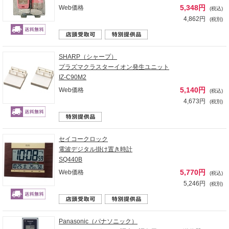
5,348円
Web価格
(税込)
4,862円
(税別)
SHARP（シャープ）
プラズマクラスターイオン発生ユニット
IZ-C90M2
5,140円
Web価格
(税込)
4,673円
(税別)
セイコークロック
電波デジタル掛け置き時計
SQ440B
5,770円
Web価格
(税込)
5,246円
(税別)
Panasonic（パナソニック）