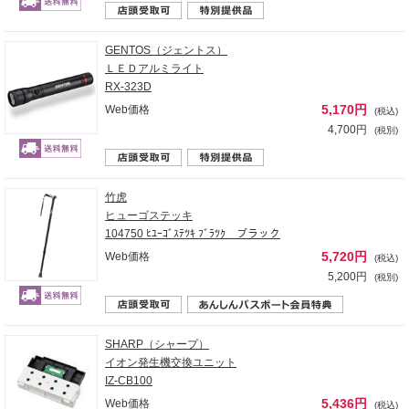
GENTOS（ジェントス）
ＬＥＤアルミライト
RX-323D
5,170円
Web価格
(税込)
4,700円
(税別)
竹虎
ヒューゴステッキ
104750 ﾋﾕｰｺﾞｽﾃﾂｷ ﾌﾞﾗﾂｸ ブラック
5,720円
Web価格
(税込)
5,200円
(税別)
SHARP（シャープ）
イオン発生機交換ユニット
IZ-CB100
5,436円
Web価格
(税込)