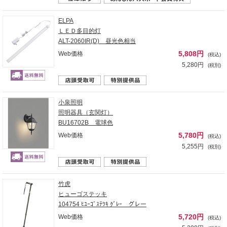
ELPA
ＬＥＤ多目的灯
ALT-2060IR(D) 昼光色相当
5,808円
Web価格
(税込)
5,280円
(税別)
小泉照明
照明器具（玄関灯）
BU16702B 電球色
5,780円
Web価格
(税込)
5,255円
(税別)
竹虎
ヒューゴステッキ
104754 ﾋﾕｰｺﾞｽﾃﾂｷ ｸﾞﾚｰ グレー
5,720円
Web価格
(税込)