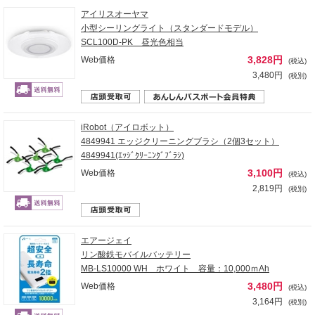
アイリスオーヤマ
小型シーリングライト（スタンダードモデル）
SCL100D-PK 昼光色相当
3,828円
Web価格
(税込)
3,480円
(税別)
iRobot（アイロボット）
4849941 エッジクリーニングブラシ（2個3セット）
4849941(ｴｯｼﾞｸﾘｰﾆﾝｸﾞﾌﾞﾗｼ)
3,100円
Web価格
(税込)
2,819円
(税別)
エアージェイ
リン酸鉄モバイルバッテリー
MB-LS10000 WH ホワイト 容量：10,000ｍAh
3,480円
Web価格
(税込)
3,164円
(税別)