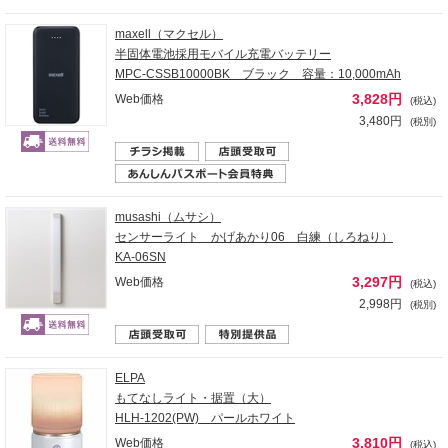
maxell（マクセル）
半固体電池採用モバイル充電バッテリー
MPC-CSSB10000BK ブラック 容量：10,000mAh
3,828円
Web価格
(税込)
3,480円
(税別)
musashi（ムサシ）
センサーライト かげあかり06 白練（しろねり）
KA-06SN
3,297円
Web価格
(税込)
2,998円
(税別)
ELPA
もてなしライト・据置（大）
HLH-1202(PW) パールホワイト
3,810円
Web価格
(税込)