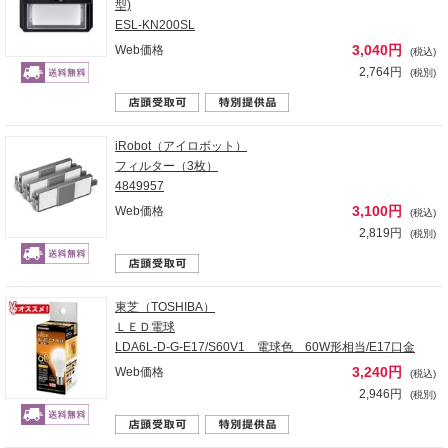
型)
ESL-KN200SL
3,040円
Web価格
(税込)
2,764円
(税別)
iRobot（アイロボット）
フィルター（3枚）
4849957
3,100円
Web価格
(税込)
2,819円
(税別)
東芝（TOSHIBA）
ＬＥＤ電球
LDA6L-D-G-E17/S60V1 電球色 60W形相当/E17口金
3,240円
Web価格
(税込)
2,946円
(税別)