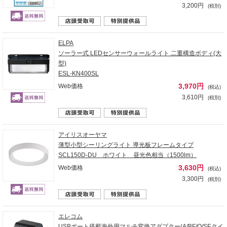
3,200円
(税別)
ELPA
ソーラー式 LEDセンサーウォールライト 二重構造ボディ(大
型)
ESL-KN400SL
3,970円
Web価格
(税込)
3,610円
(税別)
アイリスオーヤマ
薄型小型シーリングライト 導光板フレームタイプ
SCL150D-DU ホワイト 昼光色相当（1500lm）
3,630円
Web価格
(税込)
3,300円
(税別)
エレコム
USBポート搭載海外用マルチ変換アダプター(A/BF/O/SEタイ