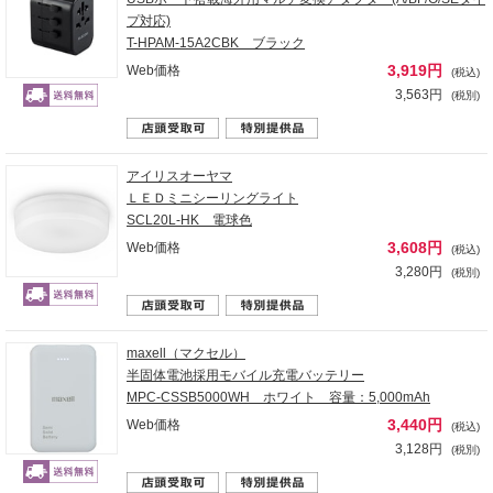
プ対応)
T-HPAM-15A2CBK ブラック
3,919円
Web価格
(税込)
3,563円
(税別)
アイリスオーヤマ
ＬＥＤミニシーリングライト
SCL20L-HK 電球色
3,608円
Web価格
(税込)
3,280円
(税別)
maxell（マクセル）
半固体電池採用モバイル充電バッテリー
MPC-CSSB5000WH ホワイト 容量：5,000mAh
3,440円
Web価格
(税込)
3,128円
(税別)