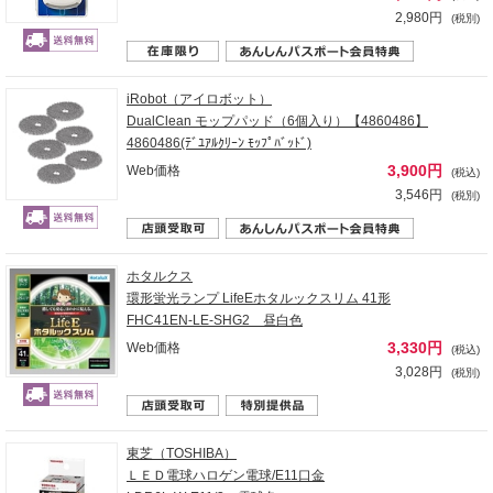
2,980円
(税別)
iRobot（アイロボット）
DualClean モップパッド（6個入り）【4860486】
4860486(ﾃﾞﾕｱﾙｸﾘｰﾝ ﾓｯﾌﾟﾊﾞｯﾄﾞ)
3,900円
Web価格
(税込)
3,546円
(税別)
ホタルクス
環形蛍光ランプ LifeEホタルックスリム 41形
FHC41EN-LE-SHG2 昼白色
3,330円
Web価格
(税込)
3,028円
(税別)
東芝（TOSHIBA）
ＬＥＤ電球ハロゲン電球/E11口金