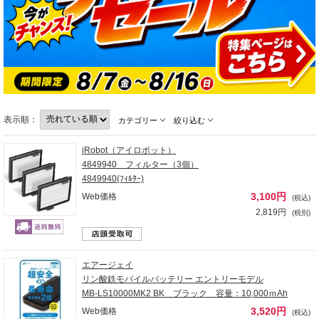
表示順：
カテゴリー
絞り込む
iRobot（アイロボット）
4849940 フィルター（3個）
4849940(ﾌｨﾙﾀｰ)
3,100円
Web価格
(税込)
2,819円
(税別)
エアージェイ
リン酸鉄モバイルバッテリー エントリーモデル
MB-LS10000MK2 BK ブラック 容量：10,000ｍAh
3,520円
Web価格
(税込)