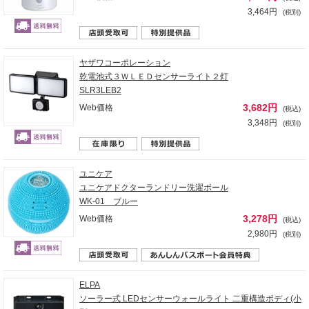
3,464円
(税別)
ヤザワコーポレーション
乾電池式３ＷＬＥＤセンサーライト２灯
SLR3LEB2
3,682円
Web価格
(税込)
3,348円
(税別)
ユニケア
ユニケアドクターランドリー洗濯ボール
WK-01 ブルー
3,278円
Web価格
(税込)
2,980円
(税別)
ELPA
ソーラー式 LEDセンサーウォールライト 二重構造ボディ(小