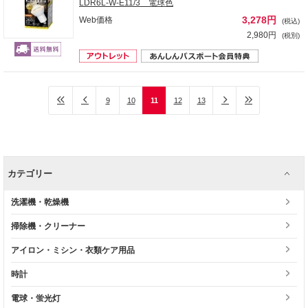
LDR6L-W-E11/3 電球色
3,278円
Web価格
(税込)
2,980円
(税別)
9
10
11
12
13
カテゴリー
洗濯機・乾燥機
掃除機・クリーナー
アイロン・ミシン・衣類ケア用品
時計
電球・蛍光灯