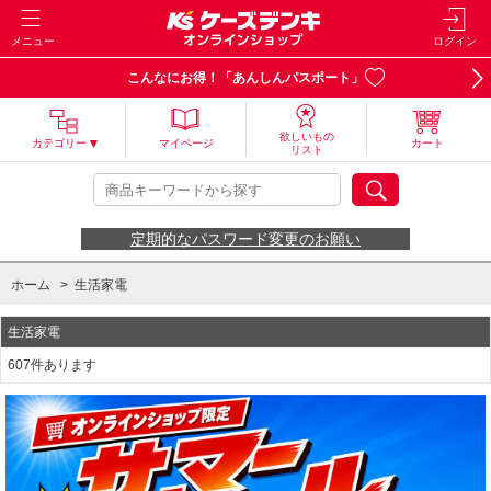
メニュー
ログイン
こんなにお得！「あんしんパスポート」
欲しいもの
カテゴリー
マイページ
カート
リスト
定期的なパスワード変更のお願い
ホーム
>
生活家電
生活家電
607件あります