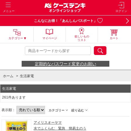
メニュー
ログイン
こんなにお得！「あんしんパスポート」
欲しいもの
カテゴリー
マイページ
カート
リスト
定期的なパスワード変更のお願い
ホーム
>
生活家電
生活家電
261件あります
表示順：
カテゴリー
絞り込む
アイリスオーヤマ
水でふくらむ 緊急 簡易土のう