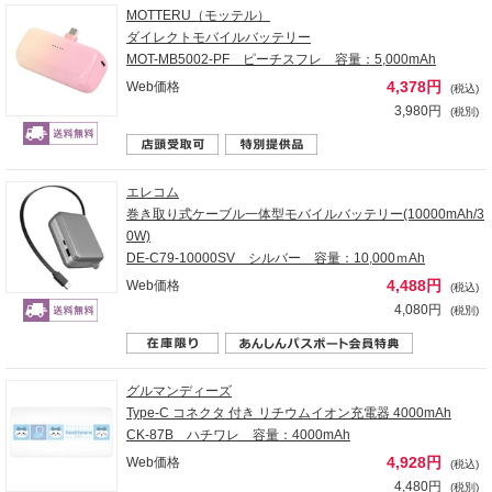
MOTTERU（モッテル）
ダイレクトモバイルバッテリー
MOT-MB5002-PF ピーチスフレ 容量：5,000mAh
4,378円
Web価格
(税込)
3,980円
(税別)
エレコム
巻き取り式ケーブル一体型モバイルバッテリー(10000mAh/3
0W)
DE-C79-10000SV シルバー 容量：10,000ｍAh
4,488円
Web価格
(税込)
4,080円
(税別)
グルマンディーズ
Type-C コネクタ 付き リチウムイオン充電器 4000mAh
CK-87B ハチワレ 容量：4000mAh
4,928円
Web価格
(税込)
4,480円
(税別)