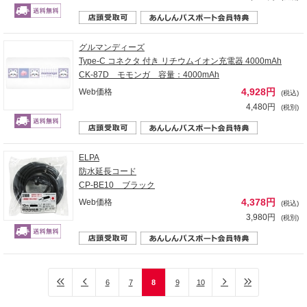
グルマンディーズ
Type-C コネクタ 付き リチウムイオン充電器 4000mAh
CK-87D モモンガ 容量：4000mAh
4,928円
Web価格
(税込)
4,480円
(税別)
ELPA
防水延長コード
CP-BE10 ブラック
4,378円
Web価格
(税込)
3,980円
(税別)
6
7
8
9
10