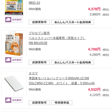
MKD-10
4,378円
Web価格
(税込)
3,980円
(税別)
プロセブン販売
ベルトストッパー冷蔵庫用（背面タイプ）
RB-BN1052B
4,708円
Web価格
(税込)
4,280円
(税別)
オズマ
準固体モバイルバッテリー 5,000mAh 22.5W
SSLCM50-CCWH ホワイト 容量：5,000ｍAh
4,532円
Web価格
(税込)
4,120円
(税別)