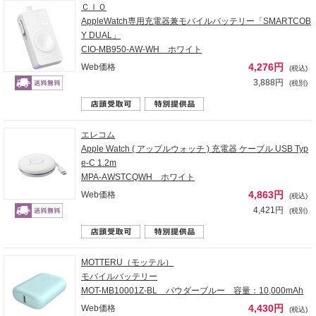
ＣＩＯ
AppleWatch専用充電器兼モバイルバッテリー「SMARTCOB
Y DUAL」
CIO-MB950-AW-WH ホワイト
4,276円
Web価格
(税込)
3,888円
(税別)
エレコム
Apple Watch ( アップルウォッチ ) 充電器 ケーブル USB Typ
e-C 1.2m
MPA-AWSTCQWH ホワイト
4,863円
Web価格
(税込)
4,421円
(税別)
MOTTERU（モッテル）
モバイルバッテリー
MOT-MB10001Z-BL パウダーブルー 容量：10,000mAh
4,430円
Web価格
(税込)