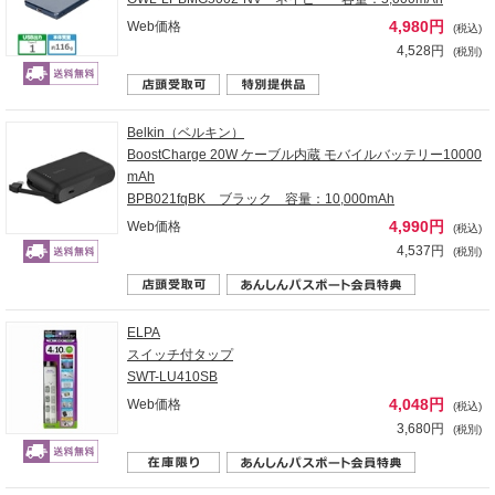
4,980円
Web価格
(税込)
4,528円
(税別)
Belkin（ベルキン）
BoostCharge 20W ケーブル内蔵 モバイルバッテリー10000
mAh
BPB021fqBK ブラック 容量：10,000mAh
4,990円
Web価格
(税込)
4,537円
(税別)
ELPA
スイッチ付タップ
SWT-LU410SB
4,048円
Web価格
(税込)
3,680円
(税別)