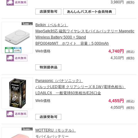
3,980円
(税別)
Belkin（ベルキン）
MagSafe対応 磁気ワイヤレスモバイルバッテリー Magnetic
Wireless Battery 5000 + Stand
BPD004btWT ホワイト 容量：5,000mAh
4,740円
Web価格
(税込)
4,310円
(税別)
Panasonic（パナソニック）
パルックLED電球 クリアシリーズ 8.1W (電球色相当）
LDA8LC6 一般電球60形相当/E26口金
4,455円
Web価格
(税込)
4,050円
(税別)
MOTTERU（モッテル）
モバイルバッテリー