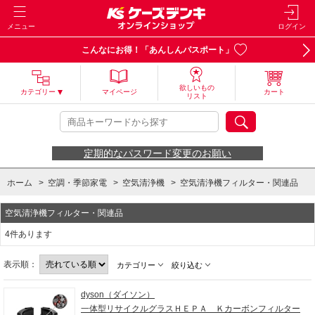
メニュー
ログイン
こんなにお得！「あんしんパスポート」
欲しいもの
カテゴリー
マイページ
カート
リスト
定期的なパスワード変更のお願い
ホーム
>
空調・季節家電
>
空気清浄機
>
空気清浄機フィルター・関連品
空気清浄機フィルター・関連品
4件あります
表示順：
カテゴリー
絞り込む
dyson（ダイソン）
一体型リサイクルグラスＨＥＰＡ Ｋカーボンフィルター