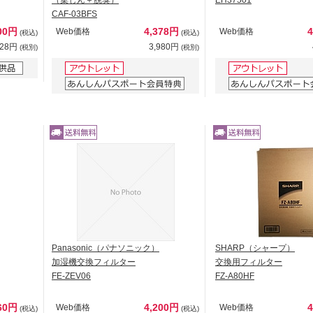
CAF-03BFS
00円
4,378円
Web価格
Web価格
(税込)
(税込)
728円
3,980円
(税別)
(税別)
Panasonic（パナソニック）
SHARP（シャープ）
加湿機交換フィルター
交換用フィルター
FE-ZEV06
FZ-A80HF
60円
4,200円
Web価格
Web価格
(税込)
(税込)