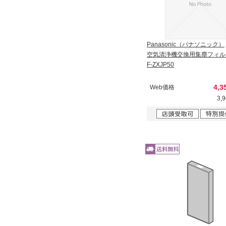
Panasonic（パナソニック）
空気清浄機交換用集塵フィル
F-ZXJP50
4,3
Web価格
3,