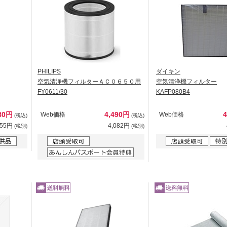
PHILIPS
ダイキン
空気清浄機フィルターＡＣ０６５０用
空気清浄機フィルター
FY0611/30
KAFP080B4
80円
4,490円
Web価格
Web価格
(税込)
(税込)
255円
4,082円
(税別)
(税別)