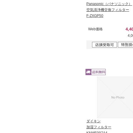
Panasonic（パナソニック）
空気清浄機交換フィルター
F-ZXGP50
4,4
Web価格
4,
ダイキン
加湿フィルター
KNME097A4