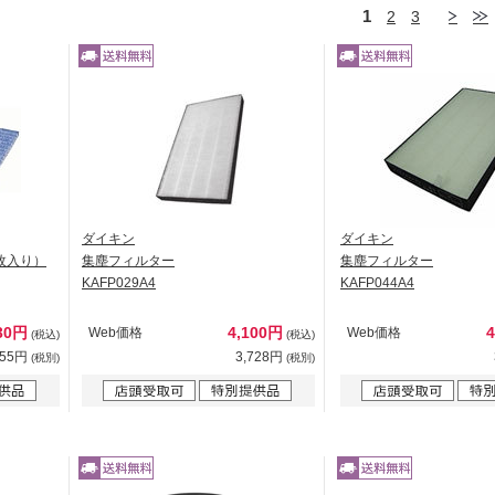
1
2
3
ダイキン
ダイキン
枚入り）
集塵フィルター
集塵フィルター
KAFP029A4
KAFP044A4
30円
4,100円
Web価格
Web価格
(税込)
(税込)
755円
3,728円
(税別)
(税別)