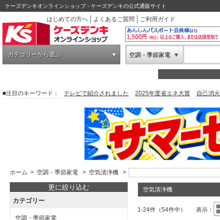
ケーズデンキオンラインショップ - ケーズデンキの公式通販サイト
はじめての方へ
よくあるご質問
ご利用ガイド
カテゴリーから選ぶ
空調・季節家電
■注目のキーワード：
テレビで紹介されました
2025年度省エネ大賞
自己消火
ホーム
>
空調・季節家電
>
空気清浄機
>
更に絞り込む
空気清浄機
カテゴリー
1-24件（54件中）
表示：
空調・季節家電