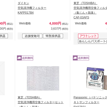
ダイキン
東芝（TOSHIBA）
空気清浄機フィルター
空気清浄機用交換フィル
KAFP017B4
（集じん＋脱臭）
CAF-03AFS
00円
4,000円
Web価格
Web価格
(税込)
(税込)
000円
3,637円
(税別)
(税別)
東芝（TOSHIBA）
Panasonic（パナソニッ
空気清浄機用交換フィルターセット
キトサンフィルター
（集じん＋脱臭）
EH37501