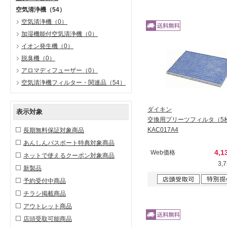
空気清浄機
（54）
空気清浄機
（0）
加湿機能付空気清浄機
（0）
イオン発生機
（0）
脱臭機
（0）
アロマディフューザー
（0）
空気清浄機フィルター・関連品
（54）
ダイキン
表示対象
交換用プリーツフィルタ（5
KAC017A4
長期無料保証対象商品
あんしんパスポート特典対象商品
4,1
Web価格
ネットで使えるクーポン対象商品
3,
新製品
予約受付中商品
チラシ掲載商品
アウトレット商品
店頭受取可能商品