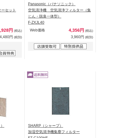
Panasonic（パナソニック）
ターセット
空気清浄機 空気清浄フィルター（集
じん・脱臭一体型）
F-ZXJL40
4,928円
4,356円
Web価格
(税込)
(税込)
4,480円
3,960円
(税別)
(税別)
ク）
SHARP（シャープ）
加湿空気清浄機集塵フィルター
FZ-C100HF