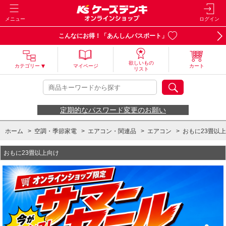
メニュー
ログイン
こんなにお得！「あんしんパスポート」
欲しいもの
カテゴリー
マイページ
カート
リスト
定期的なパスワード変更のお願い
ホーム
>
空調・季節家電
>
エアコン・関連品
>
エアコン
>
おもに23畳以
おもに23畳以上向け