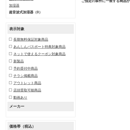
ご指定の条件に一致する商品が
加湿器
超音波式加湿器
（0）
表示対象
長期無料保証対象商品
あんしんパスポート特典対象商品
ネットで使えるクーポン対象商品
新製品
予約受付中商品
チラシ掲載商品
アウトレット商品
店頭受取可能商品
動画あり
メーカー
価格帯（税込）