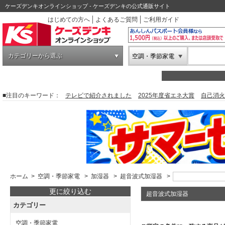
ケーズデンキオンラインショップ - ケーズデンキの公式通販サイト
はじめての方へ
よくあるご質問
ご利用ガイド
カテゴリーから選ぶ
空調・季節家電
■注目のキーワード：
テレビで紹介されました
2025年度省エネ大賞
自己消火
ホーム
>
空調・季節家電
>
加湿器
>
超音波式加湿器
>
更に絞り込む
超音波式加湿器
カテゴリー
空調・季節家電