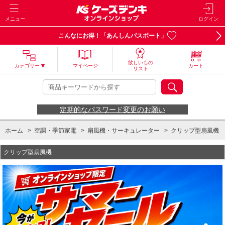
メニュー
ログイン
こんなにお得！「あんしんパスポート」
欲しいもの
カテゴリー
マイページ
カート
リスト
定期的なパスワード変更のお願い
ホーム
>
空調・季節家電
>
扇風機・サーキュレーター
>
クリップ型扇風機
クリップ型扇風機