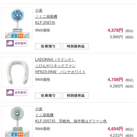
小泉
△ミニ扇風機
KLF-2067/A
4,378円
Web価格
(税込)
3,980円
(税別)
LADONNA（ラドンナ）
△ひんやりネックファン
HFN15-PAW パンナホワイト
4,708円
Web価格
(税込)
4,280円
(税別)
小泉
ミニ扇風機
KLF-2057/G 羽根色、操作盤はグリーン色
4,654円
Web価格
(税込)
4,231円
(税別)