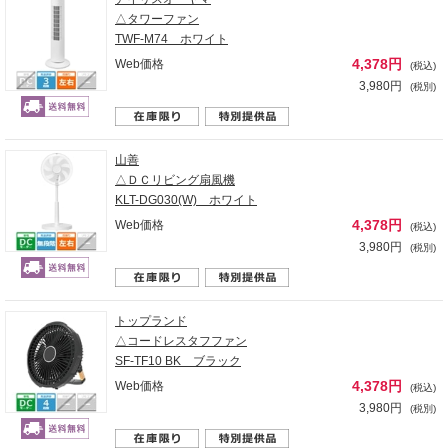
△タワーファン
TWF-M74 ホワイト
4,378円
Web価格
(税込)
3,980円
(税別)
山善
△ＤＣリビング扇風機
KLT-DG030(W) ホワイト
4,378円
Web価格
(税込)
3,980円
(税別)
トップランド
△コードレスタフファン
SF-TF10 BK ブラック
4,378円
Web価格
(税込)
3,980円
(税別)