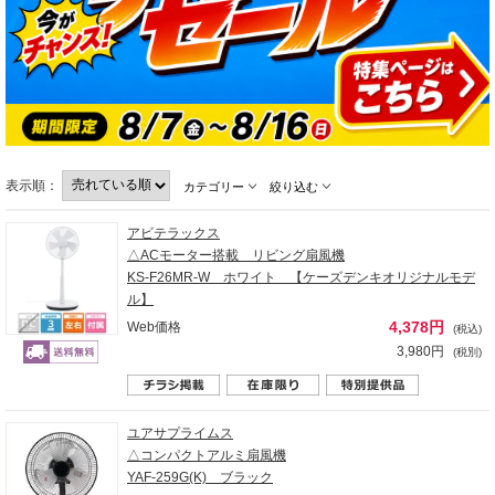
表示順：
カテゴリー
絞り込む
アビテラックス
△ACモーター搭載 リビング扇風機
KS-F26MR-W ホワイト 【ケーズデンキオリジナルモデ
ル】
4,378円
Web価格
(税込)
3,980円
(税別)
ユアサプライムス
△コンパクトアルミ扇風機
YAF-259G(K) ブラック