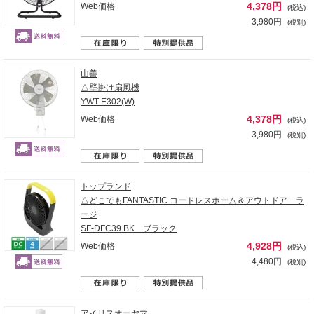
4,378円
Web価格
(税込)
3,980円
(税別)
山善
△壁掛け扇風機
YWT-E302(W)
4,378円
Web価格
(税込)
3,980円
(税別)
トップランド
△どこでもFANTASTIC コードレスホーム＆アウトドア ラ
ージ
SF-DFC39 BK ブラック
4,928円
Web価格
(税込)
4,480円
(税別)
アイリスオーヤマ