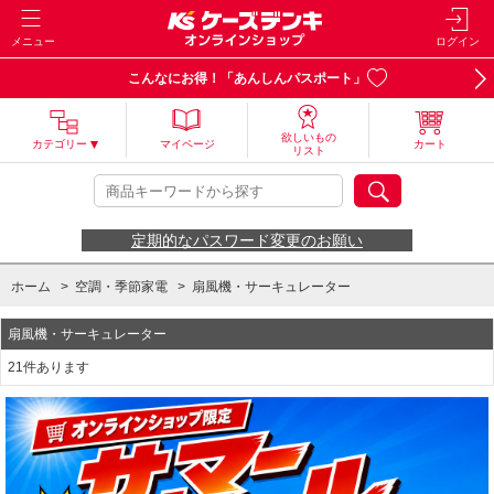
メニュー
ログイン
こんなにお得！「あんしんパスポート」
欲しいもの
カテゴリー
マイページ
カート
リスト
定期的なパスワード変更のお願い
ホーム
>
空調・季節家電
>
扇風機・サーキュレーター
扇風機・サーキュレーター
21件あります