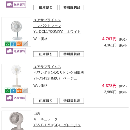
ユアサプライムス
コンパクトファン
YL-DCL170GM(W) ホワイト
4,797円
Web価格
(税込)
4,361円
(税別)
ユアサプライムス
△ワンボタンDCリビング扇風機
YT-D3432HM(C) ベージュ
4,378円
Web価格
(税込)
3,980円
(税別)
山善
サーキュレーター
YAS-BH151(GG) グレージュ