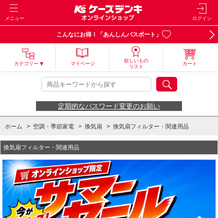
メニュー
ログイン
こんなにお得！「あんしんパスポート」
欲しいもの
カテゴリー
マイページ
カート
リスト
定期的なパスワード変更のお願い
ホーム
>
空調・季節家電
>
換気扇
>
換気扇フィルター・関連用品
換気扇フィルター・関連用品