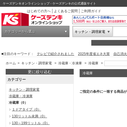
ケーズデンキオンラインショップ - ケーズデンキの公式通販サイト
はじめての方へ
よくあるご質問
ご利用ガイド
カテゴリーから選ぶ
キッチン・調理家電
■注目のキーワード：
テレビで紹介されました
2025年度省エネ大賞
自己消火
ホーム
>
キッチン・調理家電
>
冷蔵庫・冷凍庫
>
冷蔵庫
>
更に絞り込む
冷蔵庫
カテゴリー
キッチン・調理家電
ご指定の条件に一致する商品が
冷蔵庫・冷凍庫
冷蔵庫
（0）
１ドアタイプ
（0）
130リットル未満
（0）
130～199リットル
（0）