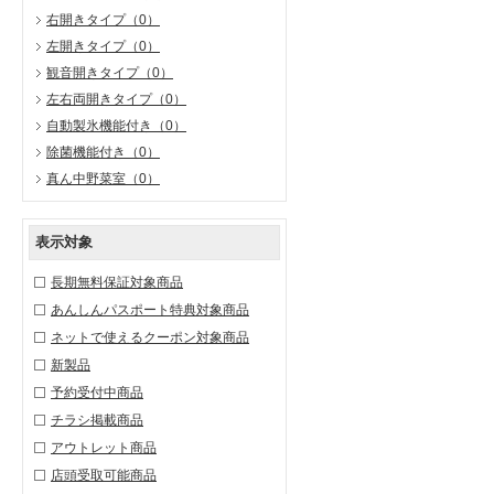
右開きタイプ
（0）
左開きタイプ
（0）
観音開きタイプ
（0）
左右両開きタイプ
（0）
自動製氷機能付き
（0）
除菌機能付き
（0）
真ん中野菜室
（0）
表示対象
長期無料保証対象商品
あんしんパスポート特典対象商品
ネットで使えるクーポン対象商品
新製品
予約受付中商品
チラシ掲載商品
アウトレット商品
店頭受取可能商品