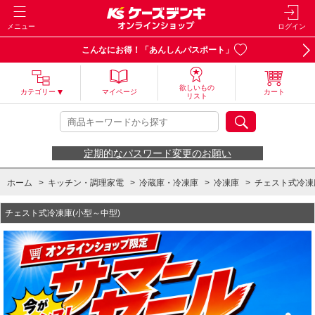
メニュー
ログイン
こんなにお得！「あんしんパスポート」
欲しいもの
カテゴリー
マイページ
カート
リスト
定期的なパスワード変更のお願い
ホーム
>
キッチン・調理家電
>
冷蔵庫・冷凍庫
>
冷凍庫
>
チェスト式冷凍
チェスト式冷凍庫(小型～中型)