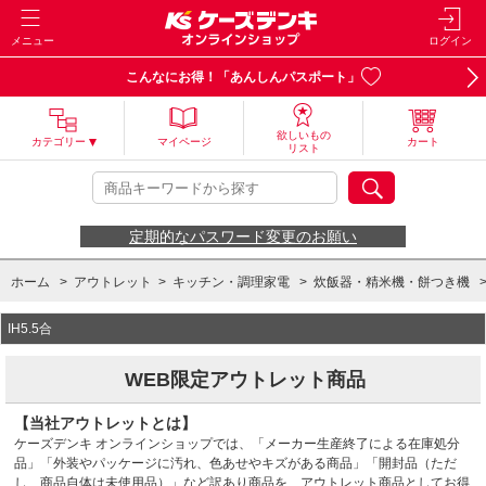
メニュー
ログイン
こんなにお得！「あんしんパスポート」
欲しいもの
カテゴリー
マイページ
カート
リスト
定期的なパスワード変更のお願い
ホーム
>
アウトレット
>
キッチン・調理家電
>
炊飯器・精米機・餅つき機
IH5.5合
WEB限定アウトレット商品
【当社アウトレットとは】
ケーズデンキ オンラインショップでは、「メーカー生産終了による在庫処分
品」「外装やパッケージに汚れ、色あせやキズがある商品」「開封品（ただ
し、商品自体は未使用品）」など訳あり商品を、アウトレット商品としてお得