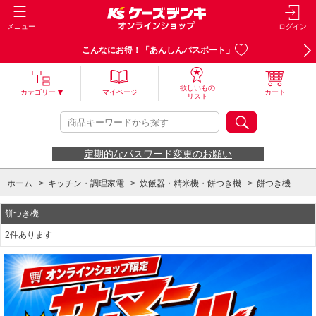
メニュー
ログイン
こんなにお得！「あんしんパスポート」
欲しいもの
カテゴリー
マイページ
カート
リスト
定期的なパスワード変更のお願い
ホーム
>
キッチン・調理家電
>
炊飯器・精米機・餅つき機
>
餅つき機
餅つき機
2件あります