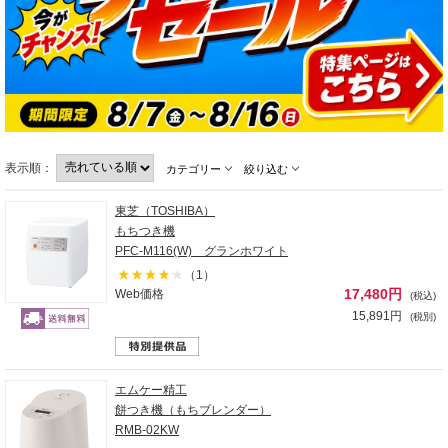
表示順：
カテゴリー
絞り込む
東芝（TOSHIBA）
もちつき機
PFC-M116(W) グランホワイト
（1）
17,480円
Web価格
(税込)
15,891円
(税別)
エムケー精工
餅つき機（もちブレンダー）
RMB-02KW