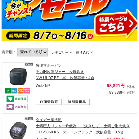
表示順：
カテゴリー
絞り込む
象印マホービン
圧力IH炊飯ジャー 炎舞炊き
NW-UU07 BZ 黒 炊飯容量：4合
98,821円
Web価格
(税込)
89,838円
(税別)
タイガー魔法瓶
土鍋圧力IHジャー炊飯器 〈炊きたて〉 土鍋ご泡火炊き
JRX-S060 KS ストーンブラック 炊飯容量：3.5合