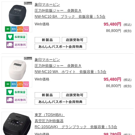
象印マホービン
圧力IH炊飯ジャー 炎舞炊き
NW-NC10 BA ブラック 炊飯容量：5.5合
95,480円
Web価格
(税込)
86,800円
(税別)
象印マホービン
圧力IH炊飯ジャー 炎舞炊き
NW-NC10 WA ホワイト 炊飯容量：5.5合
95,480円
Web価格
(税込)
86,800円
(税別)
東芝（TOSHIBA）
真空圧力IH炊飯器
RC-10SGA(K) グランブラック 炊飯容量：5.5合
98,780円
Web価格
(税込)