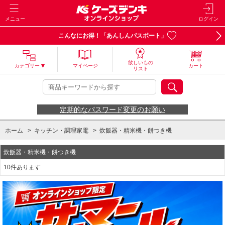
メニュー
ログイン
こんなにお得！「あんしんパスポート」
欲しいもの
カテゴリー
マイページ
カート
リスト
定期的なパスワード変更のお願い
ホーム
>
キッチン・調理家電
>
炊飯器・精米機・餅つき機
炊飯器・精米機・餅つき機
10件あります