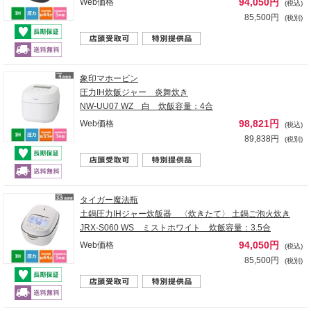
94,050円
Web価格
(税込)
85,500円
(税別)
象印マホービン
圧力IH炊飯ジャー 炎舞炊き
NW-UU07 WZ 白 炊飯容量：4合
98,821円
Web価格
(税込)
89,838円
(税別)
タイガー魔法瓶
土鍋圧力IHジャー炊飯器 〈炊きたて〉 土鍋ご泡火炊き
JRX-S060 WS ミストホワイト 炊飯容量：3.5合
94,050円
Web価格
(税込)
85,500円
(税別)