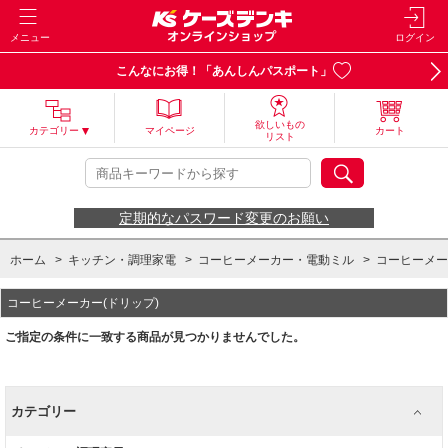
メニュー
ログイン
こんなにお得！「あんしんパスポート」
欲しいもの
カテゴリー
マイページ
カート
リスト
定期的なパスワード変更のお願い
ホーム
>
キッチン・調理家電
>
コーヒーメーカー・電動ミル
>
コーヒーメー
コーヒーメーカー(ドリップ)
ご指定の条件に一致する商品が見つかりませんでした。
カテゴリー