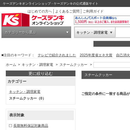
ケーズデンキオンラインショップ - ケーズデンキの公式通販サイト
はじめての方へ
よくあるご質問
ご利用ガイド
カテゴリーから選ぶ
キッチン・調理家電
■注目のキーワード：
テレビで紹介されました
2025年度省エネ大賞
自己消火
ホーム
>
キッチン・調理家電
>
スチームクッカー
>
更に絞り込む
スチームクッカー
カテゴリー
キッチン・調理家電
ご指定の条件に一致する商品が
スチームクッカー
（0）
表示対象
長期無料保証対象商品