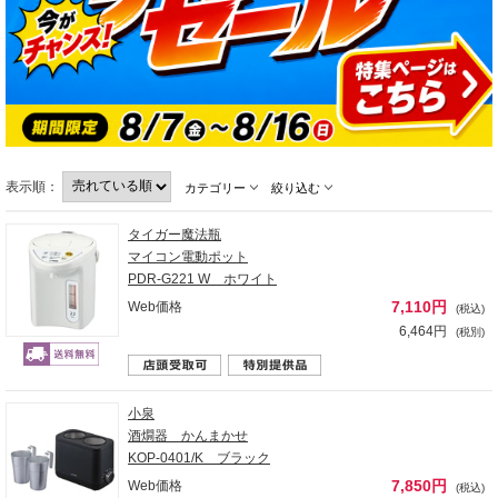
表示順：
カテゴリー
絞り込む
タイガー魔法瓶
マイコン電動ポット
PDR-G221 W ホワイト
7,110円
Web価格
(税込)
6,464円
(税別)
小泉
酒燗器 かんまかせ
KOP-0401/K ブラック
7,850円
Web価格
(税込)