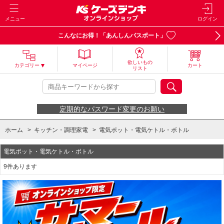
メニュー
ログイン
こんなにお得！「あんしんパスポート」
欲しいもの
カテゴリー
マイページ
カート
リスト
定期的なパスワード変更のお願い
ホーム
>
キッチン・調理家電
>
電気ポット・電気ケトル・ボトル
電気ポット・電気ケトル・ボトル
9件あります