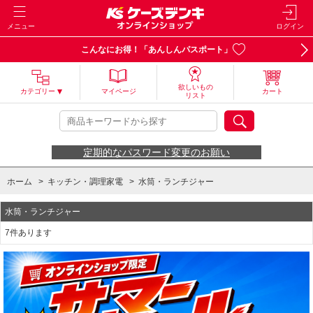
メニュー
ログイン
こんなにお得！「あんしんパスポート」
欲しいもの
カテゴリー
マイページ
カート
リスト
定期的なパスワード変更のお願い
ホーム
>
キッチン・調理家電
>
水筒・ランチジャー
水筒・ランチジャー
7件あります