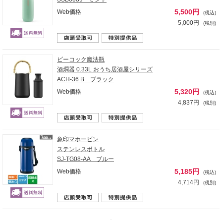
5,500円
Web価格
(税込)
5,000円
(税別)
ピーコック魔法瓶
酒燗器 0.33L おうち居酒屋シリーズ
ACH-36 B ブラック
5,320円
Web価格
(税込)
4,837円
(税別)
象印マホービン
ステンレスボトル
SJ-TG08-AA ブルー
5,185円
Web価格
(税込)
4,714円
(税別)