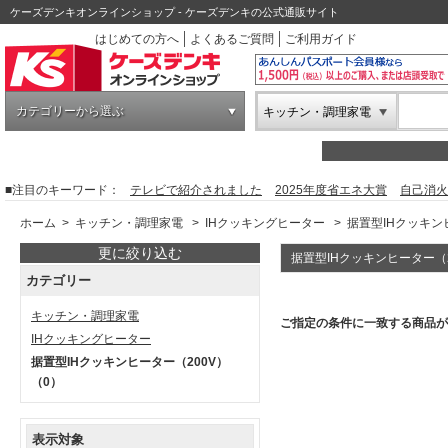
ケーズデンキオンラインショップ - ケーズデンキの公式通販サイト
はじめての方へ
よくあるご質問
ご利用ガイド
カテゴリーから選ぶ
キッチン・調理家電
■注目のキーワード：
テレビで紹介されました
2025年度省エネ大賞
自己消火
ホーム
>
キッチン・調理家電
>
IHクッキングヒーター
>
据置型IHクッキン
更に絞り込む
据置型IHクッキンヒーター（2
カテゴリー
キッチン・調理家電
ご指定の条件に一致する商品が
IHクッキングヒーター
据置型IHクッキンヒーター（200V）
（0）
表示対象