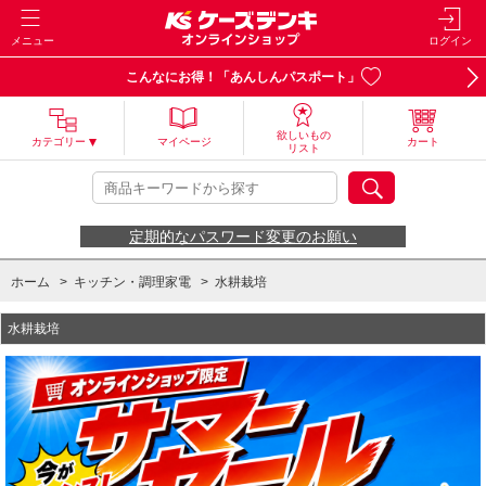
メニュー
ログイン
こんなにお得！「あんしんパスポート」
欲しいもの
カテゴリー
マイページ
カート
リスト
定期的なパスワード変更のお願い
ホーム
>
キッチン・調理家電
>
水耕栽培
水耕栽培