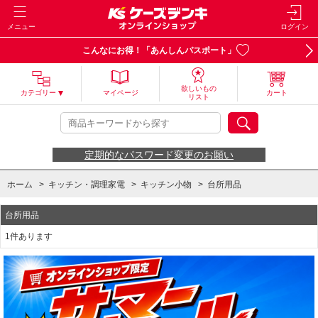
メニュー
ログイン
こんなにお得！「あんしんパスポート」
欲しいもの
カテゴリー
マイページ
カート
リスト
定期的なパスワード変更のお願い
ホーム
>
キッチン・調理家電
>
キッチン小物
>
台所用品
台所用品
1件あります