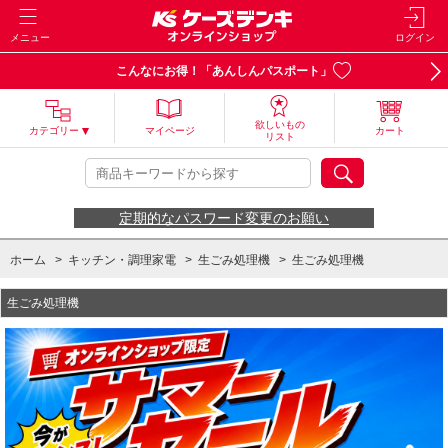
メニュー
ログイン
こんなにお得！「あんしんパスポート」
欲しいもの
カテゴリー
マイページ
カート
リスト
定期的なパスワード変更のお願い
ホーム
>
キッチン・調理家電
>
生ごみ処理機
>
生ごみ処理機
生ごみ処理機