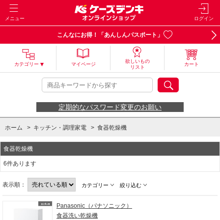
メニュー
ログイン
こんなにお得！「あんしんパスポート」
欲しいもの
カテゴリー
マイページ
カート
リスト
定期的なパスワード変更のお願い
ホーム
>
キッチン・調理家電
>
食器乾燥機
食器乾燥機
6件あります
表示順：
カテゴリー
絞り込む
Panasonic（パナソニック）
食器洗い乾燥機