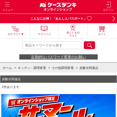
メニュー
ログイン
こんなにお得！「あんしんパスポート」
欲しいもの
カテゴリー
マイページ
カート
リスト
定期的なパスワード変更のお願い
ホーム
>
キッチン・調理家電
>
その他調理家電
>
炭酸水関連品
炭酸水関連品
2件あります