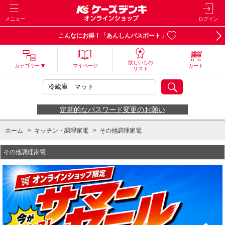
メニュー
ログイン
こんなにお得！「あんしんパスポート」
欲しいもの
カテゴリー
マイページ
カート
リスト
定期的なパスワード変更のお願い
ホーム
>
キッチン・調理家電
>
その他調理家電
その他調理家電