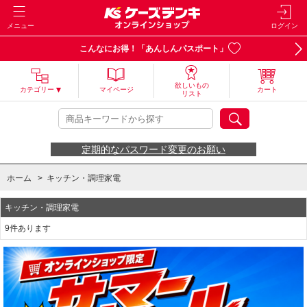
メニュー
ログイン
こんなにお得！「あんしんパスポート」
欲しいもの
カテゴリー
マイページ
カート
リスト
定期的なパスワード変更のお願い
ホーム
>
キッチン・調理家電
キッチン・調理家電
9件あります