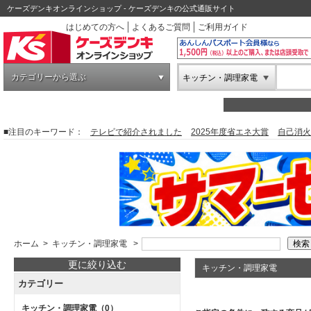
ケーズデンキオンラインショップ - ケーズデンキの公式通販サイト
はじめての方へ
よくあるご質問
ご利用ガイド
カテゴリーから選ぶ
キッチン・調理家電
■注目のキーワード：
テレビで紹介されました
2025年度省エネ大賞
自己消火
ホーム
>
キッチン・調理家電
>
更に絞り込む
キッチン・調理家電
カテゴリー
キッチン・調理家電
（0）