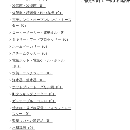
ご指定の条件に一致する商品が
冷蔵庫・冷凍庫
（0）
炊飯器・精米機・餅つき機
（0）
電子レンジ・オーブンレンジ・トース
ター
（0）
コーヒーメーカー・電動ミル
（0）
ミキサー・フードプロセッサー
（0）
ホームベーカリー
（0）
スチームクッカー
（0）
電気ポット・電気ケトル・ボトル
（0）
水筒・ランチジャー
（0）
浄水器・整水器
（0）
ホットプレート・グリル鍋
（0）
IHクッキングヒーター
（0）
ガステーブル・コンロ
（0）
焼き物・揚げ物家電・フィッシュロー
スター
（0）
製菓･おやつ･嗜好品
（0）
水耕栽培
（0）