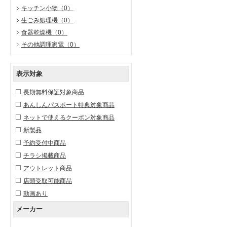
キッチン小物
（0）
生ごみ処理機
（0）
食器乾燥機
（0）
その他調理家電
（0）
表示対象
長期無料保証対象商品
あんしんパスポート特典対象商品
ネットで使えるクーポン対象商品
新製品
予約受付中商品
チラシ掲載商品
アウトレット商品
店頭受取可能商品
動画あり
メーカー