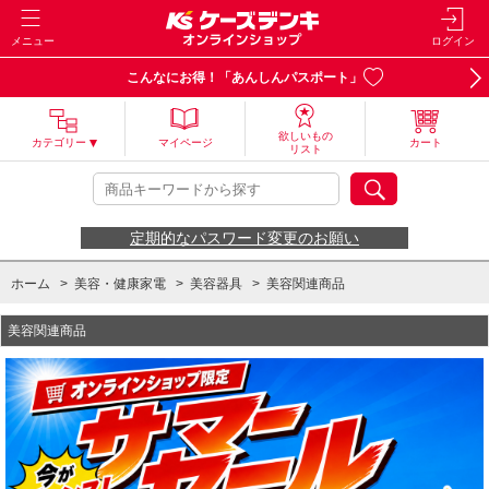
メニュー
ログイン
こんなにお得！「あんしんパスポート」
欲しいもの
カテゴリー
マイページ
カート
リスト
定期的なパスワード変更のお願い
ホーム
>
美容・健康家電
>
美容器具
>
美容関連商品
美容関連商品