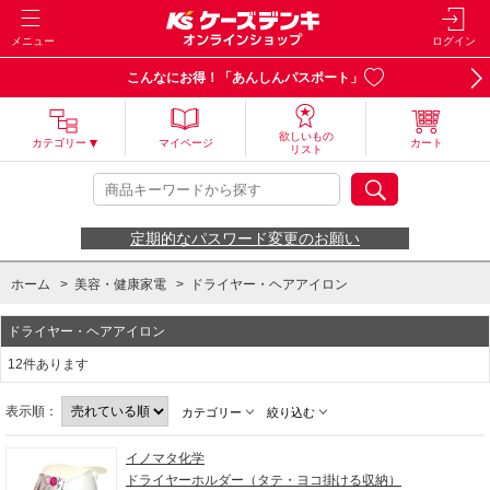
メニュー
ログイン
こんなにお得！「あんしんパスポート」
欲しいもの
カテゴリー
マイページ
カート
リスト
定期的なパスワード変更のお願い
ホーム
>
美容・健康家電
>
ドライヤー・ヘアアイロン
ドライヤー・ヘアアイロン
12件あります
表示順：
カテゴリー
絞り込む
イノマタ化学
ドライヤーホルダー（タテ・ヨコ掛ける収納）