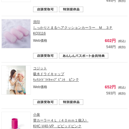
495円
(税別)
貝印
しっかりとまるヘアクッションカーラー Ｍ ３Ｐ
KQ3116
602円
Web価格
(税込)
548円
(税別)
コジット
吸水ドライキャップ
ｷｭｳｽｲﾄﾞﾗｲｷｬｯﾌﾟ ﾋﾟﾝｸ ピンク
652円
Web価格
(税込)
593円
(税別)
小泉
替カーラー４Ｌ（４０ｍｍ１個入）
KHC-V40-VP ビビッドピンク