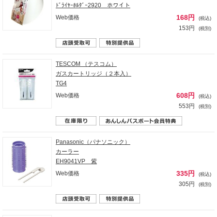
ﾄﾞﾗｲﾔｰﾎﾙﾀﾞｰ2920 ホワイト
168円
Web価格
(税込)
153円
(税別)
TESCOM （テスコム）
ガスカートリッジ（２本入）
TG4
608円
Web価格
(税込)
553円
(税別)
Panasonic（パナソニック）
カーラー
EH9041VP 紫
335円
Web価格
(税込)
305円
(税別)