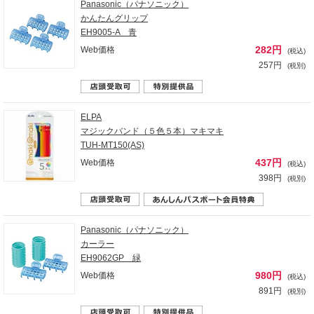
Panasonic（パナソニック）
かんたんグリップ
EH9005-A 青
282円
Web価格
(税込)
257円
(税別)
ELPA
マジックバンド（５色５本）マキマキ
TUH-MT150(AS)
437円
Web価格
(税込)
398円
(税別)
Panasonic（パナソニック）
カーラー
EH9062GP 緑
980円
Web価格
(税込)
891円
(税別)