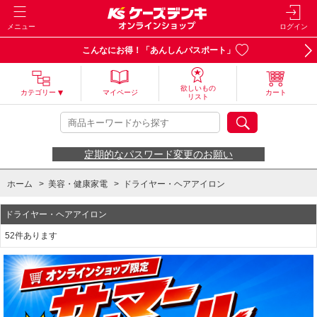
メニュー
ログイン
こんなにお得！「あんしんパスポート」
欲しいもの
カテゴリー
マイページ
カート
リスト
定期的なパスワード変更のお願い
ホーム
>
美容・健康家電
>
ドライヤー・ヘアアイロン
ドライヤー・ヘアアイロン
52件あります