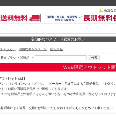
新規会
定期的なパスワード変更のお願い
ステッカー
お得なキャンペーン
防犯用品
替えブラシ ・関連品
>
WEB限定アウトレット商
アウトレットとは】
デンキ オンラインショップでは、「メーカー生産終了による在庫処分品」「外装や
としてお得な通販限定価格でご提供しております。
デルでも新製品と性能的にほとんど違いがないものが大変お買い得となっておりま
客様理由による返品・交換には対応いたしかねますのであらかじめご了承ください。