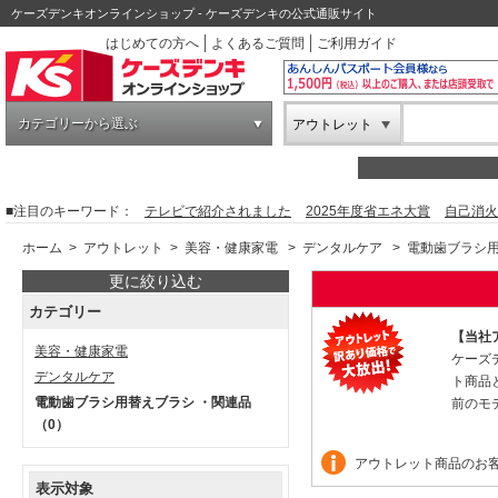
ケーズデンキオンラインショップ - ケーズデンキの公式通販サイト
はじめての方へ
よくあるご質問
ご利用ガイド
カテゴリーから選ぶ
アウトレット
■注目のキーワード：
テレビで紹介されました
2025年度省エネ大賞
自己消火
ホーム
>
アウトレット
>
美容・健康家電
>
デンタルケア
>
電動歯ブラシ用
更に絞り込む
カテゴリー
【当社
美容・健康家電
ケーズ
デンタルケア
ト商品
電動歯ブラシ用替えブラシ ・関連品
前のモ
（0）
アウトレット商品のお
表示対象