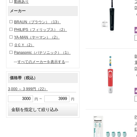
動画あり
メーカー
BRAUN（ブラウン）
（13）
PHILIPS（フィリップス）
（2）
YA-MAN（ヤーマン）
（2）
ＱＣＹ
（2）
Panasonic（パナソニック）
（1）
---
すべてのメーカーを表示する
---
価格帯（税込）
3,000 ～ 3,999円
（22）
～
円
円
E