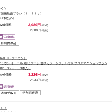
ＱＣＹ
音波振動歯ブラシ（ｉｎｆｌｙ）
F-PT02WH
3,080円
Web価格
(税込)
2,800円
(税別)
BRAUN（ブラウン）
ブラウン オーラルB替えブラシ 交換カラーシグナル付き フロスアクションブラシ
EB25RX-3-EL 3本入り
3,226円
Web価格
(税込)
2,933円
(税別)
ＱＣＹ