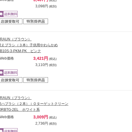
(税込)
3,098円
(税別)
BRAUN（ブラウン）
替えブラシ（３本）子供用やわらかめ
EB10S-3-PKM-PK ピンク
3,421円
Web価格
(税込)
3,110円
(税別)
BRAUN（ブラウン）
替ハブラシ（２本）ｉＯターゲットクリーン
iORBTG-2EL ホワイト系
3,009円
Web価格
(税込)
2,736円
(税別)