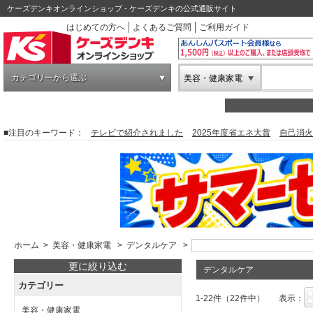
ケーズデンキオンラインショップ - ケーズデンキの公式通販サイト
はじめての方へ
よくあるご質問
ご利用ガイド
カテゴリーから選ぶ
美容・健康家電
■注目のキーワード：
テレビで紹介されました
2025年度省エネ大賞
自己消火
ホーム
>
美容・健康家電
>
デンタルケア
>
更に絞り込む
デンタルケア
カテゴリー
1-22件（22件中）
表示：
美容・健康家電