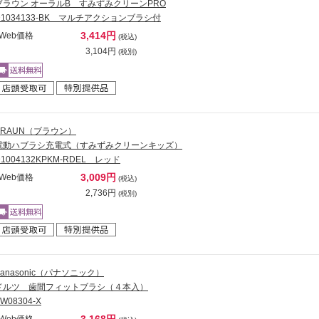
ブラウン オーラルB すみずみクリーンPRO
D1034133-BK マルチアクションブラシ付
3,414円
Web価格
(税込)
3,104円
(税別)
BRAUN（ブラウン）
電動ハブラシ充電式（すみずみクリーンキッズ）
D1004132KPKM-RDEL レッド
3,009円
Web価格
(税込)
2,736円
(税別)
Panasonic（パナソニック）
ドルツ 歯間フィットブラシ（４本入）
W08304-X
3,168円
Web価格