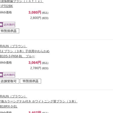
音波振動歯ブラシ（ｉｎｆｌｙ）
F-PT02BK
3,080円
Web価格
(税込)
2,800円
(税別)
BRAUN（ブラウン）
替えブラシ（３本）子供用やわらかめ
EB10S-3-PKM-BL ブルー
3,064円
Web価格
(税込)
2,786円
(税別)
BRAUN（ブラウン）
交換カラーシグナル付き ホワイトニング替ブラシ（３本）
B18RX-3-EL
3,407円
Web価格