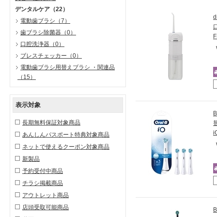
デンタルケア
（22）
電動歯ブラシ
（7）
歯ブラシ除菌器
（0）
口腔洗浄器
（0）
ブレスチェッカー
（0）
電動歯ブラシ用替えブラシ ・関連品
（15）
表示対象
長期無料保証対象商品
あんしんパスポート特典対象商品
ネットで使えるクーポン対象商品
新製品
予約受付中商品
チラシ掲載商品
アウトレット商品
店頭受取可能商品