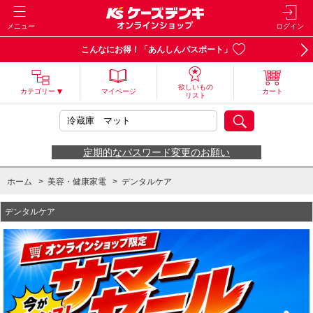
メニュー
ログイン
こんなにお得！「あんしんパスポート」
欲しいもの
カテゴリー
マイページ
カート
リスト
定期的なパスワード変更のお願い
ホーム
>
美容・健康家電
>
デンタルケア
デンタルケア