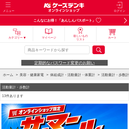
メニュー
ログイン
こんなにお得！「あんしんパスポート」
欲しいもの
カテゴリー
マイページ
カート
リスト
定期的なパスワード変更のお願い
ホーム
>
美容・健康家電
>
体組成計・活動量計・体重計
>
活動量計・歩数計
活動量計・歩数計
13件あります