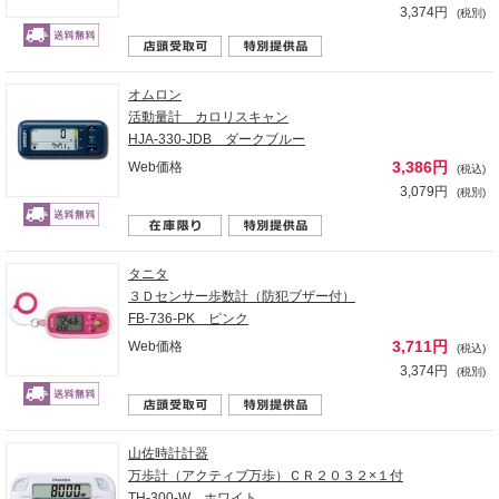
3,374円
(税別)
オムロン
活動量計 カロリスキャン
HJA-330-JDB ダークブルー
3,386円
Web価格
(税込)
3,079円
(税別)
タニタ
３Ｄセンサー歩数計（防犯ブザー付）
FB-736-PK ピンク
3,711円
Web価格
(税込)
3,374円
(税別)
山佐時計計器
万歩計（アクティブ万歩）ＣＲ２０３２×１付
TH-300-W ホワイト