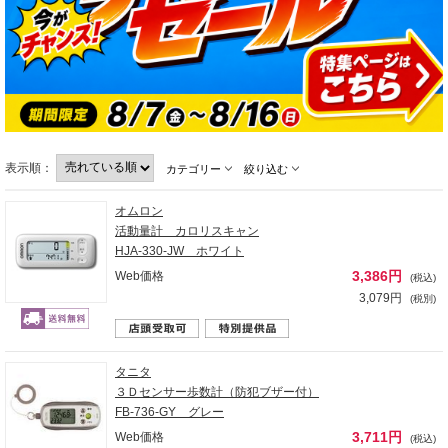
表示順：
カテゴリー
絞り込む
オムロン
活動量計 カロリスキャン
HJA-330-JW ホワイト
3,386円
Web価格
(税込)
3,079円
(税別)
タニタ
３Ｄセンサー歩数計（防犯ブザー付）
FB-736-GY グレー
3,711円
Web価格
(税込)