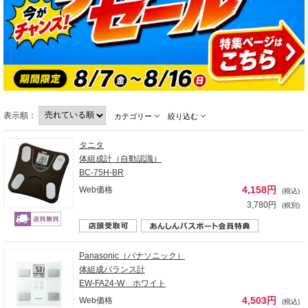
表示順：
カテゴリー
絞り込む
タニタ
体組成計（自動認識）
BC-75H-BR
4,158円
Web価格
(税込)
3,780円
(税別)
Panasonic（パナソニック）
体組成バランス計
EW-FA24-W ホワイト
4,503円
Web価格
(税込)