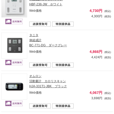
HBF-236-JW ホワイト
4,730円
Web価格
(税込)
4,300円
(税別)
タニタ
体組成計
BC-771-DG ダークグレー
4,866円
Web価格
(税込)
4,424円
(税別)
オムロン
活動量計 カロリスキャン
HJA-331T1-JBK ブラック
4,067円
Web価格
(税込)
3,698円
(税別)