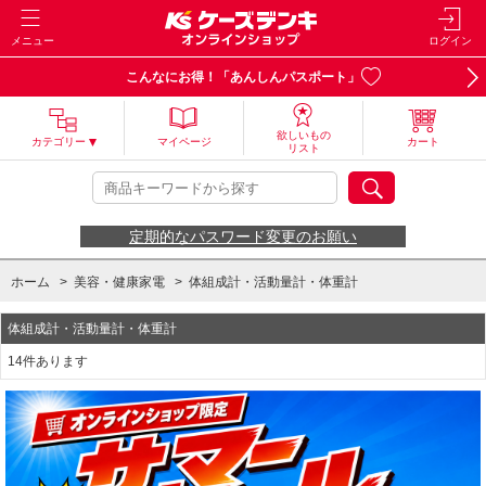
メニュー
ログイン
こんなにお得！「あんしんパスポート」
欲しいもの
カテゴリー
マイページ
カート
リスト
定期的なパスワード変更のお願い
ホーム
>
美容・健康家電
>
体組成計・活動量計・体重計
体組成計・活動量計・体重計
14件あります