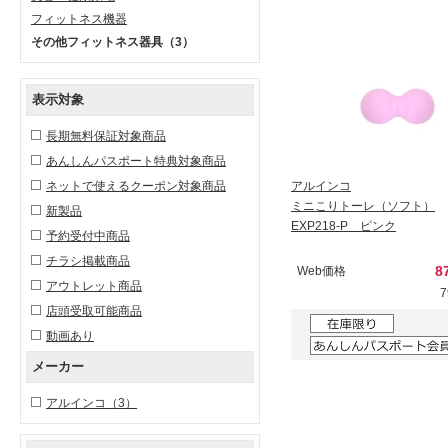
フィットネス機器
その他フィットネス器具
（3）
表示対象
長期無料保証対象商品
あんしんパスポート特典対象商品
ネットで使えるクーポン対象商品
アルインコ
ミニこりトーレ（ソフト）
新製品
EXP218-P ピンク
予約受付中商品
チラシ掲載商品
8
Web価格
アウトレット商品
店頭受取可能商品
動画あり
メーカー
アルインコ
（3）