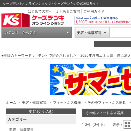
ケーズデンキオンラインショップ - ケーズデンキの公式通販サイト
はじめての方へ
よくあるご質問
ご利用ガイド
カテゴリーから選ぶ
美容・健康家電
■注目のキーワード：
テレビで紹介されました
2025年度省エネ大賞
自己消火
ホーム
>
美容・健康家電
>
フィットネス機器
>
その他フィットネス器具
>
更に絞り込む
その他フィットネス器具
カテゴリー
1-3件（3件中）
表示：
美容・健康家電