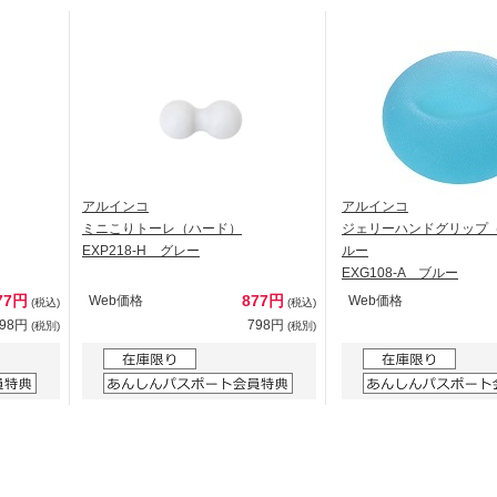
アルインコ
アルインコ
ミニこりトーレ（ハード）
ジェリーハンドグリップ
EXP218-H グレー
ルー
EXG108-A ブルー
77円
877円
Web価格
Web価格
(税込)
(税込)
798円
798円
(税別)
(税別)