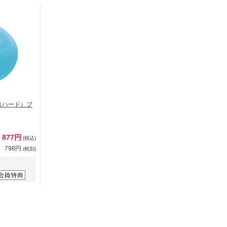
（ハード）ブ
877円
(税込)
798円
(税別)