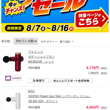
表示順：
カテゴリー
絞り込む
アルインコ
ボディシェイプガン
MCB020R レッド
8,778円
Web価格
(税込)
7,980円
(税別)
MTG
SIXPAD Power Gun Slim（パワーガン スリム）
SE-BX-02A ホワイト
8,800円
Web価格
(税込)