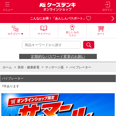
メニュー
ログイン
こんなにお得！「あんしんパスポート」
欲しいもの
カテゴリー
マイページ
カート
リスト
定期的なパスワード変更のお願い
ホーム
>
美容・健康家電
>
マッサージ器
>
バイブレーター
バイブレーター
7件あります