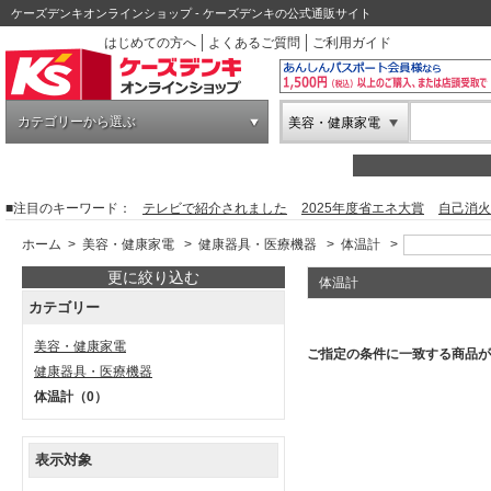
ケーズデンキオンラインショップ - ケーズデンキの公式通販サイト
はじめての方へ
よくあるご質問
ご利用ガイド
カテゴリーから選ぶ
美容・健康家電
■注目のキーワード：
テレビで紹介されました
2025年度省エネ大賞
自己消火
ホーム
>
美容・健康家電
>
健康器具・医療機器
>
体温計
>
更に絞り込む
体温計
カテゴリー
美容・健康家電
ご指定の条件に一致する商品が
健康器具・医療機器
体温計
（0）
表示対象