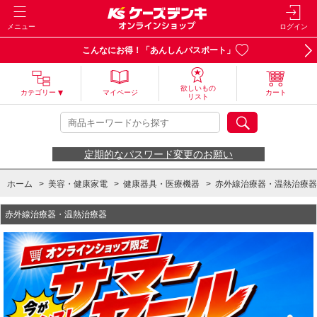
メニュー
ログイン
こんなにお得！「あんしんパスポート」
欲しいもの
カテゴリー
マイページ
カート
リスト
定期的なパスワード変更のお願い
ホーム
>
美容・健康家電
>
健康器具・医療機器
>
赤外線治療器・温熱治療器
赤外線治療器・温熱治療器