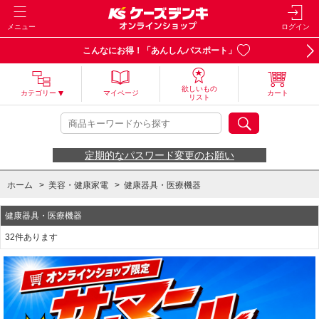
メニュー
ログイン
こんなにお得！「あんしんパスポート」
欲しいもの
カテゴリー
マイページ
カート
リスト
定期的なパスワード変更のお願い
ホーム
>
美容・健康家電
>
健康器具・医療機器
健康器具・医療機器
32件あります