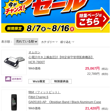
表示順：
カテゴリー
絞り込む
オムロン
心電計付き上腕血圧計【特定保守管理医療機器】
HCR-7800T
25,067円
Web価格
(税込)
22,789円
(税別)
fitbit（フィットビット）
Fitbit Charge 6
GA05183-AP Obsidian Band / Black Aluminum Case
21,420円
Web価格
(税込)