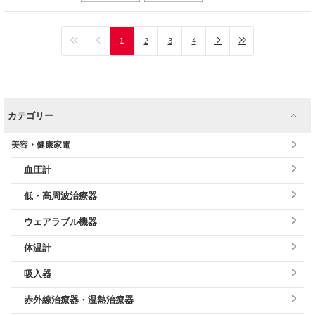
1
2
3
4
カテゴリー
美容・健康家電
血圧計
低・高周波治療器
ウェアラブル機器
体温計
吸入器
赤外線治療器・温熱治療器