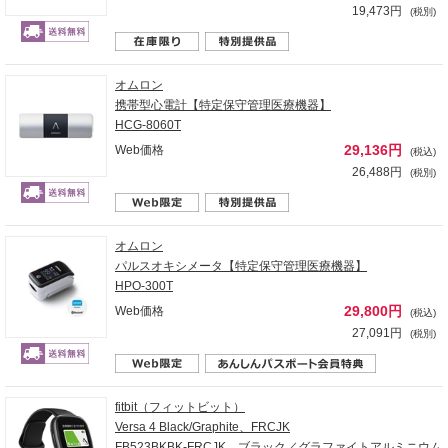
19,473円
(税別)
オムロン
携帯型心電計【特定保守管理医療機器】
HCG-8060T
29,136円
Web価格
(税込)
26,488円
(税別)
オムロン
パルスオキシメータ【特定保守管理医療機器】
HPO-300T
29,800円
Web価格
(税込)
27,091円
(税別)
fitbit（フィットビット）
Versa 4 Black/Graphite、FRCJK
FB523BKBK-FRCJK ブラック／グラファイトアルミニウム