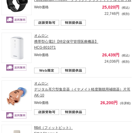
25,020円
Web価格
(税込)
22,746円
(税別)
オムロン
携帯型心電計【特定保守管理医療機器】
HCG-8010T1
26,439円
Web価格
(税込)
24,036円
(税別)
オムロン
デジタル耳穴型集音器（イヤメイト軽度難聴用補聴器）片耳
AK-10
26,200円
Web価格
(非課税)
fitbit（フィットビット）