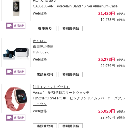
Fitbit Charge 6
GA05185-AP Porcelain Band / Silver Aluminum Case
21,420円
Web価格
(税込)
19,473円
(税別)
オムロン
低周波治療器
HV-F082-JF
25,273円
Web価格
(税込)
22,976円
(税別)
fitbit（フィットビット）
Versa 4 GPS搭載スマートウォッチ
FB523RGRW-FRCJK ピンクサンド／カッパーローズアル
ミニウム
25,020円
Web価格
(税込)
22,746円
(税別)