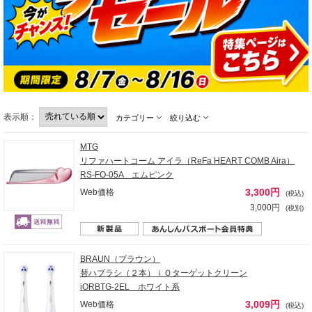
表示順：
カテゴリー
絞り込む
MTG
リファハートコーム アイラ（ReFa HEART COMB Aira）
RS-FO-05A エムピンク
3,300円
Web価格
(税込)
3,000円
(税別)
BRAUN（ブラウン）
替ハブラシ（２本）ｉＯターゲットクリーン
iORBTG-2EL ホワイト系
3,009円
Web価格
(税込)