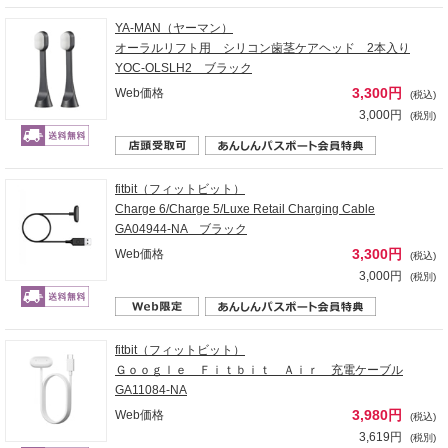
YA-MAN（ヤーマン）
オーラルリフト用 シリコン歯茎ケアヘッド 2本入り
YOC-OLSLH2 ブラック
3,300円
Web価格
(税込)
3,000円
(税別)
fitbit（フィットビット）
Charge 6/Charge 5/Luxe Retail Charging Cable
GA04944-NA ブラック
3,300円
Web価格
(税込)
3,000円
(税別)
fitbit（フィットビット）
Ｇｏｏｇｌｅ Ｆｉｔｂｉｔ Ａｉｒ 充電ケーブル
GA11084-NA
3,980円
Web価格
(税込)
3,619円
(税別)