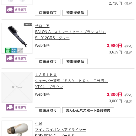
2,736円
(税別)
サロニア
SALONIA ストレートヒートブラシ スリム
SL-012GRS グレー
3,980円
Web価格
(税込)
3,619円
(税別)
ＬＡＳＩＫＵ
シェーバー替刃（ＥＳＹ－Ｋ０４－Ｔ外刃）
YT-04 ブラウン
3,300円
Web価格
(税込)
3,000円
(税別)
小泉
マイナスイオンヘアドライヤー
KDD-0020-N ゴールド