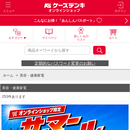
メニュー
ログイン
こんなにお得！「あんしんパスポート」
欲しいもの
カテゴリー
マイページ
カート
リスト
定期的なパスワード変更のお願い
ホーム
>
美容・健康家電
美容・健康家電
253件あります