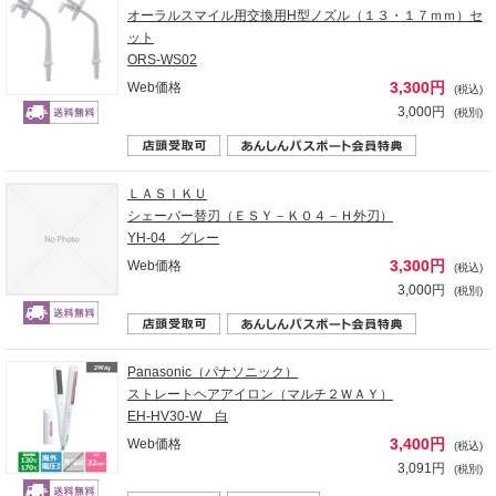
オーラルスマイル用交換用H型ノズル（１３・１７ｍｍ）セ
ット
ORS-WS02
3,300円
Web価格
(税込)
3,000円
(税別)
ＬＡＳＩＫＵ
シェーバー替刃（ＥＳＹ－Ｋ０４－Ｈ外刃）
YH-04 グレー
3,300円
Web価格
(税込)
3,000円
(税別)
Panasonic（パナソニック）
ストレートヘアアイロン（マルチ２ＷＡＹ）
EH-HV30-W 白
3,400円
Web価格
(税込)
3,091円
(税別)