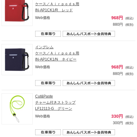
ケース／Ａｉｒｐｏｄｓ用
IN-AP1CK1/R レッド
968円
Web価格
(税込)
880円
(税別)
イングレム
ケース／Ａｉｒｐｏｄｓ用
IN-AP1CK1/N ネイビー
968円
Web価格
(税込)
880円
(税別)
Cut&Paste
チャーム付きストラップ
LF12113-G グリーン
330円
Web価格
(税込)
300円
(税別)