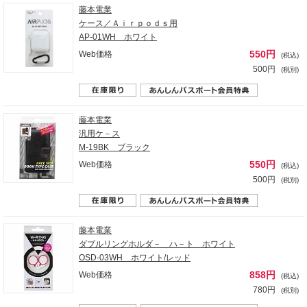
藤本電業
ケース／Ａｉｒｐｏｄｓ用
AP-01WH ホワイト
550円
Web価格
(税込)
500円
(税別)
藤本電業
汎用ケ－ス
M-19BK ブラック
550円
Web価格
(税込)
500円
(税別)
藤本電業
ダブルリングホルダ－ ハ－ト ホワイト
OSD-03WH ホワイト/レッド
858円
Web価格
(税込)
780円
(税別)