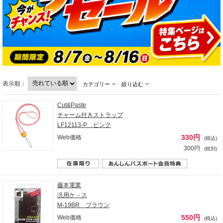
表示順：
カテゴリー
絞り込む
Cut&Paste
チャーム付きストラップ
LF12113-P ピンク
330円
Web価格
(税込)
300円
(税別)
藤本電業
汎用ケ－ス
M-19BR ブラウン
550円
Web価格
(税込)