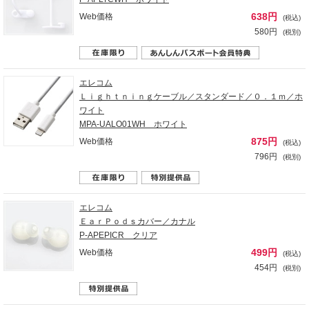
638円
Web価格
(税込)
580円
(税別)
エレコム
Ｌｉｇｈｔｎｉｎｇケーブル／スタンダード／０．１ｍ／ホ
ワイト
MPA-UALO01WH ホワイト
875円
Web価格
(税込)
796円
(税別)
エレコム
ＥａｒＰｏｄｓカバー／カナル
P-APEPICR クリア
499円
Web価格
(税込)
454円
(税別)