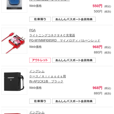
550円
Web価格
(税込)
500円
(税別)
PGA
ライトニングコネクタＡＣ充電器
PG-MYMMFI085RD マイメロディ バルーンレッド
968円
Web価格
(税込)
880円
(税別)
イングレム
ケース／Ａｉｒｐｏｄｓ用
IN-AP1CK1/B ブラック
968円
Web価格
(税込)
880円
(税別)
イングレム