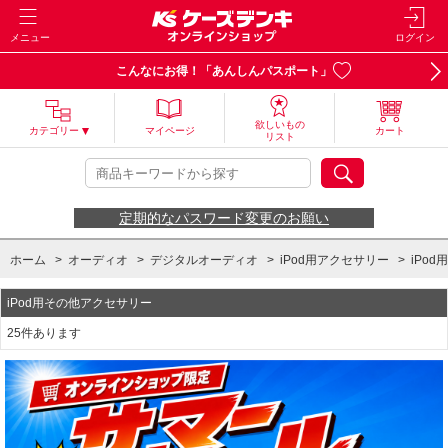
メニュー
ログイン
こんなにお得！「あんしんパスポート」
欲しいもの
カテゴリー
マイページ
カート
リスト
定期的なパスワード変更のお願い
ホーム
>
オーディオ
>
デジタルオーディオ
>
iPod用アクセサリー
>
iPo
iPod用その他アクセサリー
25件あります