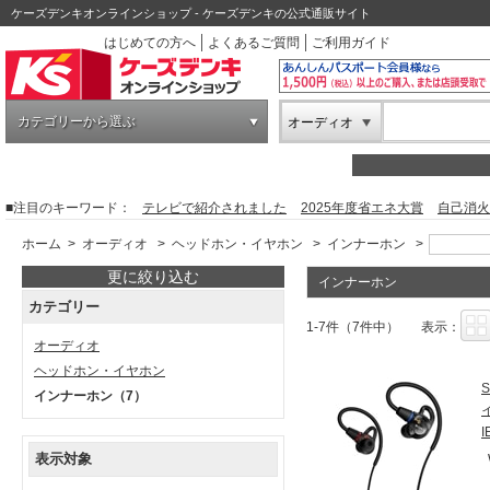
ケーズデンキオンラインショップ - ケーズデンキの公式通販サイト
はじめての方へ
よくあるご質問
ご利用ガイド
カテゴリーから選ぶ
オーディオ
■注目のキーワード：
テレビで紹介されました
2025年度省エネ大賞
自己消火
ホーム
>
オーディオ
>
ヘッドホン・イヤホン
>
インナーホン
>
更に絞り込む
インナーホン
カテゴリー
1-7件（7件中）
表示：
オーディオ
ヘッドホン・イヤホン
インナーホン
（7）
表示対象