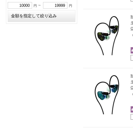
～
円
円
モ
O
モ
O