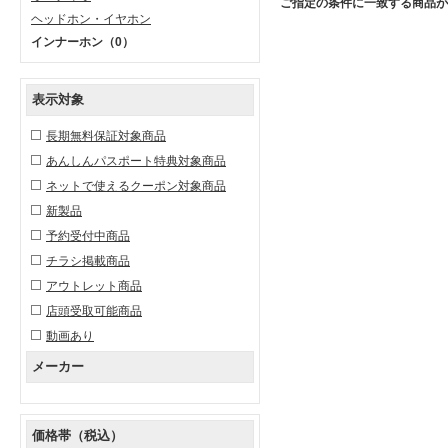
ご指定の条件に一致する商品が
ヘッドホン・イヤホン
インナーホン
（0）
表示対象
長期無料保証対象商品
あんしんパスポート特典対象商品
ネットで使えるクーポン対象商品
新製品
予約受付中商品
チラシ掲載商品
アウトレット商品
店頭受取可能商品
動画あり
メーカー
価格帯（税込）