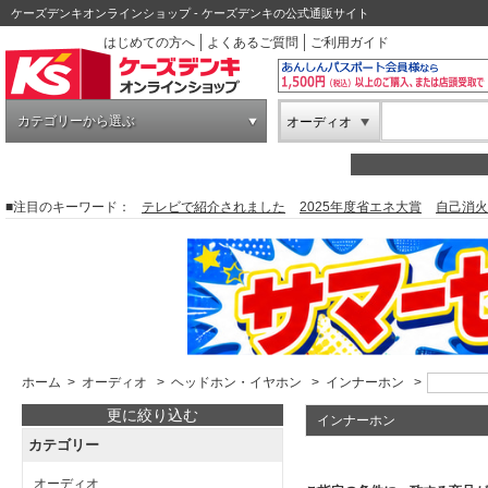
ケーズデンキオンラインショップ - ケーズデンキの公式通販サイト
はじめての方へ
よくあるご質問
ご利用ガイド
カテゴリーから選ぶ
オーディオ
■注目のキーワード：
テレビで紹介されました
2025年度省エネ大賞
自己消火
ホーム
>
オーディオ
>
ヘッドホン・イヤホン
>
インナーホン
>
更に絞り込む
インナーホン
カテゴリー
オーディオ