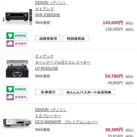
DENON（デノン）
ＡＶアンプ
AVR-X3800HK
143,000円
Web価格
(税込)
130,000円
(税別)
ティアック
ターンテーブル付ＣＤレコーダー
LP-R550USB
54,780円
Web価格
(税込)
49,800円
(税別)
DENON（デノン）
ＣＤプレーヤー
DCD-600NESP プレミアムシルバー
39,399円
Web価格
(税込)
35,818円
(税別)