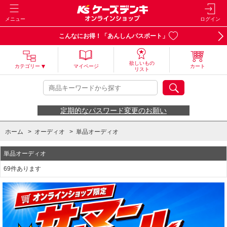
メニュー
ログイン
こんなにお得！「あんしんパスポート」
欲しいもの
カテゴリー
マイページ
カート
リスト
定期的なパスワード変更のお願い
ホーム
>
オーディオ
>
単品オーディオ
単品オーディオ
69件あります