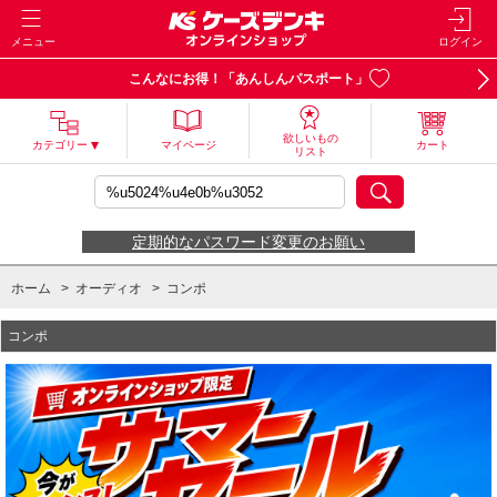
メニュー
ログイン
こんなにお得！「あんしんパスポート」
欲しいもの
カテゴリー
マイページ
カート
リスト
定期的なパスワード変更のお願い
ホーム
>
オーディオ
>
コンポ
コンポ